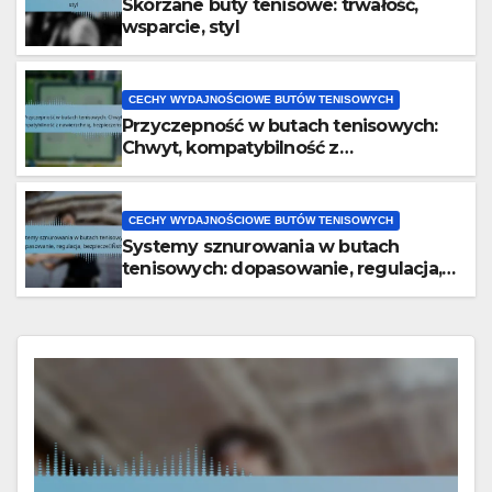
Skórzane buty tenisowe: trwałość,
wsparcie, styl
CECHY WYDAJNOŚCIOWE BUTÓW TENISOWYCH
Przyczepność w butach tenisowych:
Chwyt, kompatybilność z
nawierzchnią, bezpieczeństwo
CECHY WYDAJNOŚCIOWE BUTÓW TENISOWYCH
Systemy sznurowania w butach
tenisowych: dopasowanie, regulacja,
bezpieczeństwo