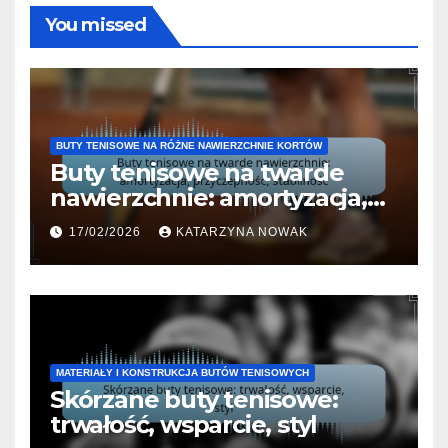
You missed
BUTY TENISOWE NA RÓŻNE NAWIERZCHNIE KORTÓW
Buty tenisowe na twarde
nawierzchnie: amortyzacja,
przyczepność, stabilność
17/02/2026
KATARZYNA NOWAK
MATERIAŁY I KONSTRUKCJA BUTÓW TENISOWYCH
Skórzane buty tenisowe:
trwałość, wsparcie, styl