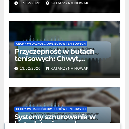
17/02/2026
KATARZYNA NOWAK
CECHY WYDAJNOŚCIOWE BUTÓW TENISOWYCH
Przyczepność w butach
tenisowych: Chwyt,
kompatybilność z
13/02/2026
KATARZYNA NOWAK
nawierzchnią,
bezpieczeństwo
CECHY WYDAJNOŚCIOWE BUTÓW TENISOWYCH
Systemy sznurowania w
butach tenisowych: