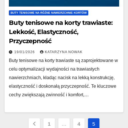
BUTY TENISOWE NA RÓŻNE NAWIERZCHNIE KORTÓW
Buty tenisowe na korty trawiaste:
Lekkość, Elastyczność,
Przyczepność
19/01/2026
KATARZYNA NOWAK
Buty tenisowe na korty trawiaste są zaprojektowane w
celu optymalizacji wydajności na trawiastych
nawierzchniach, kładąc nacisk na lekką konstrukcję,
elastyczność i doskonałą przyczepność. Te kluczowe
cechy zwiększają zwinność i komfort,…
Posts
1
…
4
5