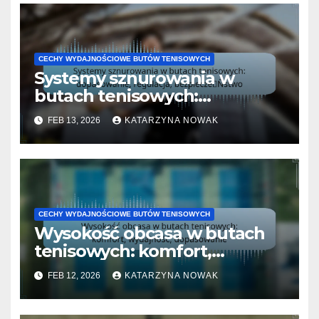
CECHY WYDAJNOŚCIOWE BUTÓW TENISOWYCH
Systemy sznurowania w
butach tenisowych:
dopasowanie, regulacja,
FEB 13, 2026
KATARZYNA NOWAK
bezpieczeństwo
CECHY WYDAJNOŚCIOWE BUTÓW TENISOWYCH
Wysokość obcasa w butach
tenisowych: komfort,
wydajność, dopasowanie
FEB 12, 2026
KATARZYNA NOWAK