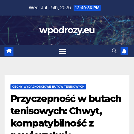
Skip
Wed. Jul 15th, 2026
12:40:38 PM
to
content
wpodrozy.eu
CECHY WYDAJNOŚCIOWE BUTÓW TENISOWYCH
Przyczepność w butach
tenisowych: Chwyt,
kompatybilność z