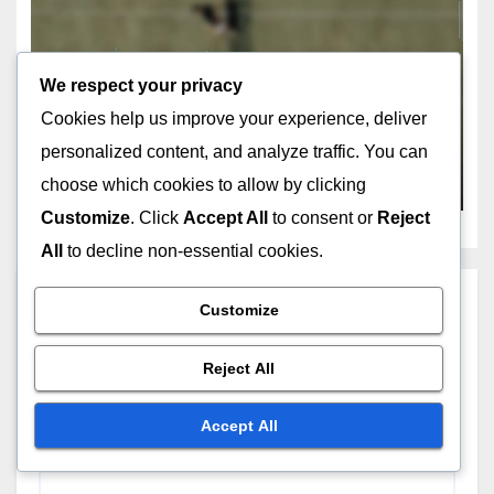
CECHY WYDAJNOŚCIOWE BUTÓW TENISOWYCH
We respect your privacy
Technologia wkładek w
Cookies help us improve your experience, deliver
butach tenisowych: komfort,
personalized content, and analyze traffic. You can
wsparcie, dopasowanie
FEB 11, 2026
KATARZYNA NOWAK
choose which cookies to allow by clicking
Customize
. Click
Accept All
to consent or
Reject
All
to decline non-essential cookies.
Leave a Reply
Customize
Your email address will not be published.
Required
Reject All
fields are marked
*
Accept All
Comment
*