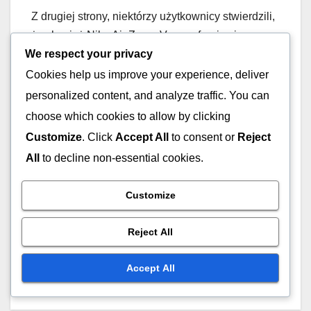
Z drugiej strony, niektórzy użytkownicy stwierdzili,
że chociaż Nike Air Zoom Vapor oferuje ciasne
We respect your privacy
dopasowanie, może nie zapewniać
wystarczającego wsparcia łuku dla tych, którzy
Cookies help us improve your experience, deliver
potrzebują dodatkowej amortyzacji. Modele
personalized content, and analyze traffic. You can
Adidas, choć lekkie, czasami otrzymują mieszane
choose which cookies to allow by clicking
recenzje dotyczące wsparcia łuku, co wskazuje,
Customize
. Click
Accept All
to consent or
Reject
że mogą nie być odpowiednie dla każdego.
All
to decline non-essential cookies.
Customize
Post
Projekt noska w butach
Lekka konstrukcja w
Reject All
tenisowych: komfort,
butach tenisowych:
navigation
dopasowanie, wydajność
prędkość, zwinność,
Accept All
komfort