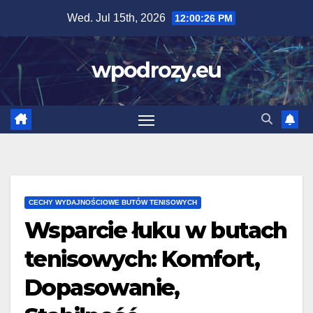
Skip
Wed. Jul 15th, 2026
12:00:27 PM
to
content
wpodrozy.eu
CECHY WYDAJNOŚCIOWE BUTÓW TENISOWYCH
Wsparcie łuku w butach
tenisowych: Komfort,
Dopasowanie,