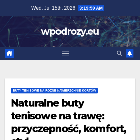
Skip
Wed. Jul 15th, 2026
3:20:00 AM
to
content
wpodrozy.eu
BUTY TENISOWE NA RÓŻNE NAWIERZCHNIE KORTÓW
Naturalne buty
tenisowe na trawę:
przyczepność, komfort,