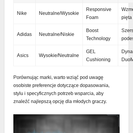
Responsive
Wzmo
Nike
Neutralne/Wysokie
Foam
pięta
Boost
Szer
Adidas
Neutralne/Niskie
Technology
pode
GEL
Dyna
Asics
Wysokie/Neutralne
Cushioning
Duo
Porównując marki, warto wziąć pod uwagę
osobiste preferencje dotyczące dopasowania,
stylu i specyficznych potrzeb wsparcia, aby
znaleźć najlepszą opcję dla młodych graczy.