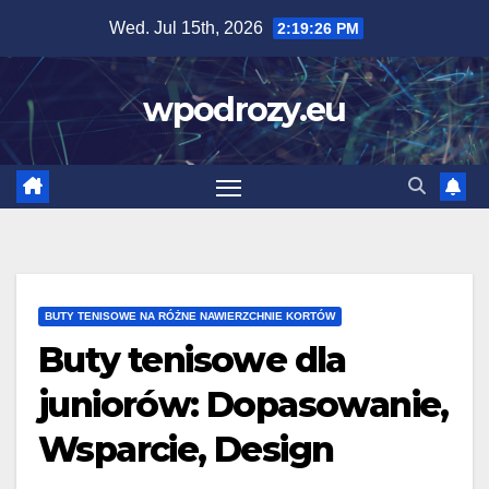
Skip
Wed. Jul 15th, 2026
2:19:27 PM
to
content
wpodrozy.eu
BUTY TENISOWE NA RÓŻNE NAWIERZCHNIE KORTÓW
Buty tenisowe dla
juniorów: Dopasowanie,
Wsparcie, Design